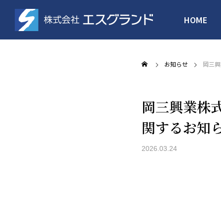
HOME
お知らせ
岡三興
岡三興業株
関するお知
マンション開発
介護施設・倉庫
2026.03.24