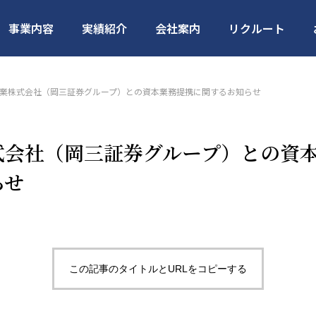
事業内容
実績紹介
会社案内
リクルート
業株式会社（岡三証券グループ）との資本業務提携に関するお知らせ
式会社（岡三証券グループ）との資
らせ
建設
住宅・店舗建設
賃貸・売買・
この記事のタイトルとURLをコピーする